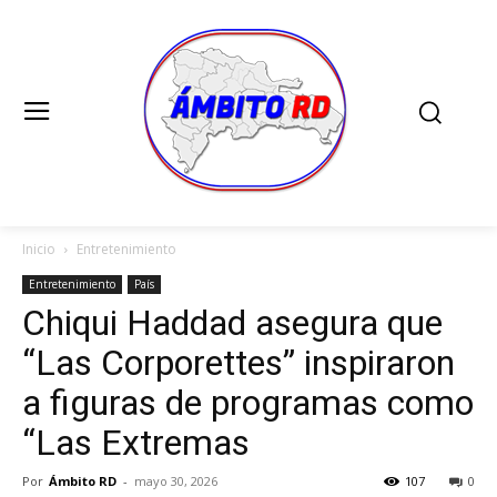
Inicio
Entretenimiento
Entretenimiento
País
Chiqui Haddad asegura que
“Las Corporettes” inspiraron
a figuras de programas como
“Las Extremas
Por
Ámbito RD
-
mayo 30, 2026
107
0