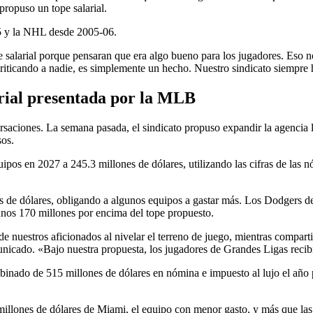
ropuso un tope salarial.
5 y la NHL desde 2005-06.
pe salarial porque pensaran que era algo bueno para los jugadores. Eso
criticando a nadie, es simplemente un hecho. Nuestro sindicato siempre 
larial presentada por la MLB
iones. La semana pasada, el sindicato propuso expandir la agencia libr
sos.
ipos en 2027 a 245.3 millones de dólares, utilizando las cifras de las 
es de dólares, obligando a algunos equipos a gastar más. Los Dodgers de
unos 170 millones por encima del tope propuesto.
e nuestros aficionados al nivelar el terreno de juego, mientras comparti
unicado. «Bajo nuestra propuesta, los jugadores de Grandes Ligas reci
inado de 515 millones de dólares en nómina e impuesto al lujo el año p
millones de dólares de Miami, el equipo con menor gasto, y más que las