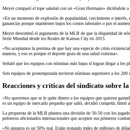
Meyer comparó el tope salarial con un «Gran Hermano» diciéndole a 
«En un momento de explosión de popularidad, crecimiento e interés, el
ganancias porque mantienen bajos los costos laborales o por el aument
Meyer desestimó el argumento de la MLB de que la disparidad de nóm
Serie Mundial desde los Reales de Kansas City en 2015.
«No aceptamos la premisa de que hay una especie de crisis existencial
manera, y eso es porque el deporte goza de una salud extrema».
Señaló que los equipos con nóminas más bajas sí logran llegar a los p
Seis equipos de postemporada tuvieron nóminas superiores a los 200 m
Reacciones y críticas del sindicato sobre 
«No queremos que se le quite dinero a los equipos que quieren gasta
es un equipo de mercado pequeño que salió, decidió competir, firmó 
La propuesta de la MLB plantea una división de 50-50 con los jugadore
peloteros aficionados internacionales que acepten sus primeros contrat
«Ni siquiera es un 50% real. Están restando miles de millones de dólar