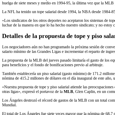
huelga de siete meses y medio en 1994-95, la última vez que la MLB p
La NFL ha tenido un tope salarial desde 1994, la NBA desde 1984-8
«Los sindicatos de los otros deportes no aceptaron los sistemas de to
luchar de la manera en que lo ha hecho nuestro sindicato; y no estoy 
Detalles de la propuesta de tope y piso sa
Los negociadores aún no han programado la próxima sesión de conversac
salario mínimo de las Grandes Ligas e incrementar el reparto de ingre
La propuesta de la MLB del jueves pasado limitaría el gasto de los equ
para beneficios y el fondo de bonificaciones previo al arbitraje.
También establecería un piso salarial (gasto mínimo) de 171.2 millon
nómina de 415.2 millones de dólares en el día inaugural de este año, 
«Nuestra propuesta de tope y piso salarial atiende las preocupaciones d
otras ligas», expresó el portavoz de la
MLB
, Glen Caplin, en un com
Los Ángeles destrozó el récord de gastos de la MLB con un total comb
Mundial.
El total de Los Ángeles fue siete veces mayor que la nómina de 68.7 