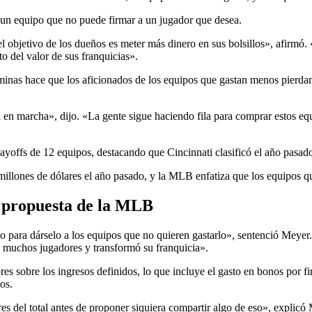
un equipo que no puede firmar a un jugador que desea.
 objetivo de los dueños es meter más dinero en sus bolsillos», afirmó. 
o del valor de sus franquicias».
inas hace que los aficionados de los equipos que gastan menos pierd
 en marcha», dijo. «La gente sigue haciendo fila para comprar estos equi
layoffs de 12 equipos, destacando que Cincinnati clasificó el año pasa
illones de dólares el año pasado, y la MLB enfatiza que los equipos q
la propuesta de la MLB
rlo para dárselo a los equipos que no quieren gastarlo», sentenció Me
a muchos jugadores y transformó su franquicia».
s sobre los ingresos definidos, lo que incluye el gasto en bonos por f
os.
es del total antes de proponer siquiera compartir algo de eso», explicó