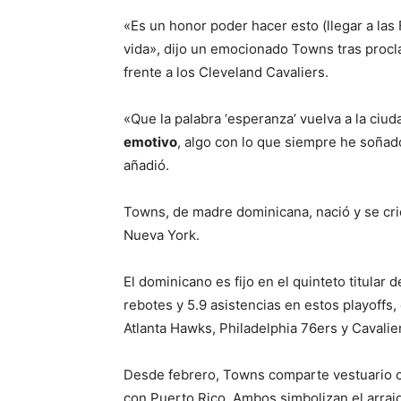
«Es un honor poder hacer esto (llegar a las
vida», dijo un emocionado Towns tras proc
frente a los Cleveland Cavaliers.
«Que la palabra ‘esperanza’ vuelva a la ciud
emotivo
, algo con lo que siempre he soñado
añadió.
Towns, de madre dominicana, nació y se cri
Nueva York.
El dominicano es fijo en el quinteto titular
rebotes y 5.9 asistencias en estos playoffs
Atlanta Hawks, Philadelphia 76ers y Cavalie
Desde febrero, Towns comparte vestuario c
con Puerto Rico. Ambos simbolizan el arraigo