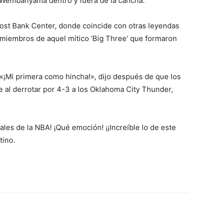
r Wembanyama dentro y fuera de la cancha.
Frost Bank Center, donde coincide con otras leyendas
 miembros de aquel mítico ‘Big Three’ que formaron
 «¡Mi primera como hincha!», dijo después de que los
al derrotar por 4-3 a los Oklahoma City Thunder,
ales de la NBA! ¡Qué emoción! ¡¡Increíble lo de este
ntino.