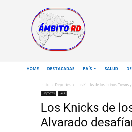
HOME
DESTACADAS
PAÍS
SALUD
DE
Inicio
Deportes
Los Knicks de los latinos Towns y
Deportes
País
Los Knicks de lo
Alvarado desafía