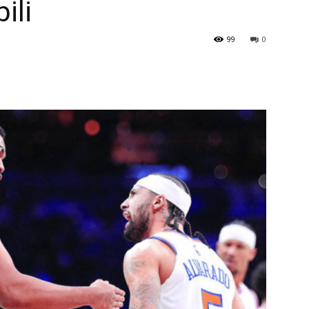
ili
99
0