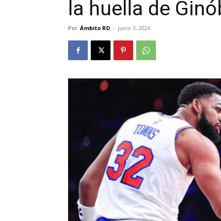
la huella de Ginób
Por
Ámbito RD
-
junio 3, 2026