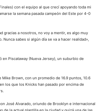
 Finales) con el equipo al que crecí apoyando toda mi
lamarse la semana pasada campeón del Este por 4-0
ad gracias a nosotros, no voy a mentir, es algo muy
. Nunca sabes si algún día se va a hacer realidad»,
ó en Piscataway (Nueva Jersey), un suburbio de
 de Mike Brown, con un promedio de 16.9 puntos, 10.6
, en los que los Knicks han pasado por encima de
rs.
on José Alvarado, oriundo de Brooklyn e internacional
 de la actual plantilla en la ciudad y quizá una de las