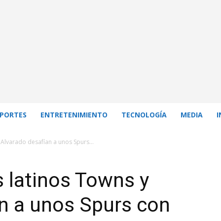
PORTES
ENTRETENIMIENTO
TECNOLOGÍA
MEDIA
I
 Alvarado desafían a unos Spurs...
s latinos Towns y
n a unos Spurs con