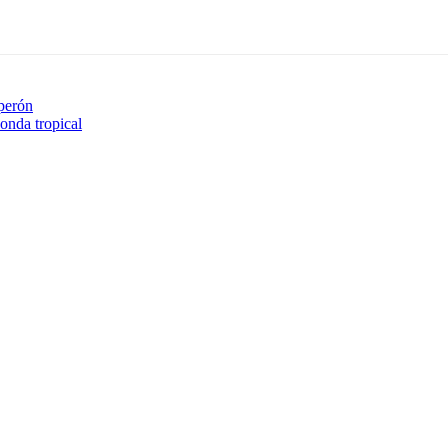
uperón
onda tropical