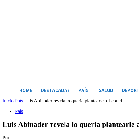
BUSCAR
MI CUENTA
HOME
DESTACADAS
PAÍS
SALUD
DEPORT
Inicio
País
Luis Abinader revela lo quería plantearle a Leonel
País
Luis Abinader revela lo quería plantearle 
Por