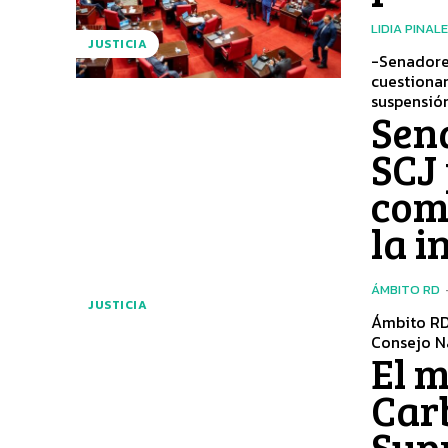
LIDIA PINAL
JUSTICIA
-Senadore
cuestionan e
suspensión
Sena
SCJ
com
la i
ÁMBITO RD
JUSTICIA
Ámbito RD-
Consejo Na
El 
Carb
Sup