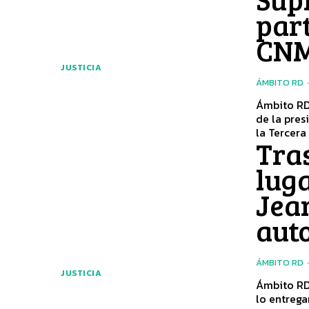
part
CN
JUSTICIA
ÁMBITO RD
Ámbito RD- El magistrado Manuel Ramón Herrera Carbuccia, prim
de la pres
la Tercera 
Tras
lug
Jea
auto
ÁMBITO RD
JUSTICIA
Ámbito RD
lo entrega