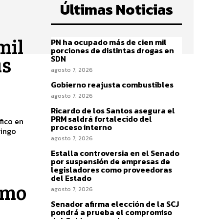
Últimas Noticias
mil
PN ha ocupado más de cien mil
porciones de distintas drogas en
as
SDN
agosto 7, 2026
Gobierno reajusta combustibles
agosto 7, 2026
Ricardo de los Santos asegura el
PRM saldrá fortalecido del
fico en
proceso interno
agosto 7, 2026
Estalla controversia en el Senado
por suspensión de empresas de
legisladores como proveedoras
del Estado
omo
agosto 7, 2026
Senador afirma elección de la SCJ
pondrá a prueba el compromiso