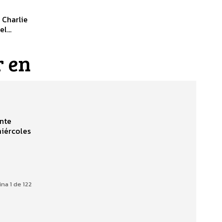
 Charlie
l...
e
r en
nte
iércoles
na 1 de 122