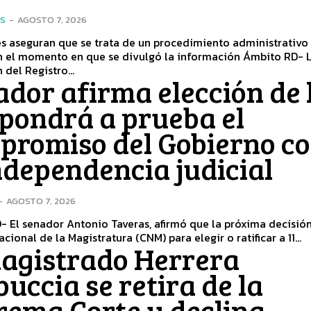
ES
-
AGOSTO 7, 2026
s aseguran que se trata de un procedimiento administrativo
l momento en que se divulgó la información Ámbito RD- La
 del Registro...
dor afirma elección de 
 pondrá a prueba el
promiso del Gobierno c
ndependencia judicial
-
AGOSTO 7, 2026
 El senador Antonio Taveras, afirmó que la próxima decisión
cional de la Magistratura (CNM) para elegir o ratificar a 11...
magistrado Herrera
uccia se retira de la
rema Corte y declina