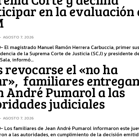
icipar en la evaluación 
M
-
AGOSTO 7, 2026
er sustituto
idencia de la Suprema Corte de Justicia (SCJ) y presidente d
Sala, informó...
 revocarse el «no ha
ar», familiares entregan
n André Pumarol a las
ridades judiciales
-
AGOSTO 7, 2026
- Los familiares de Jean André Pumarol informaron este jue
ron a las autoridades, en cumplimiento de la decisión emiti