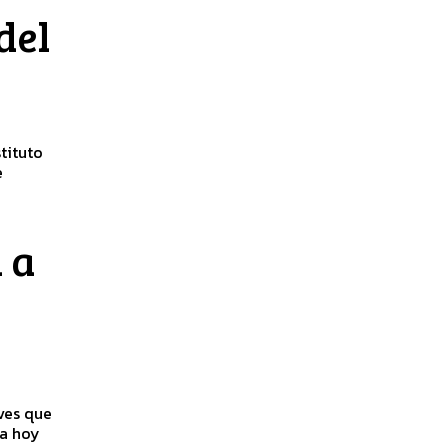
del
e
 a
ves que
da hoy