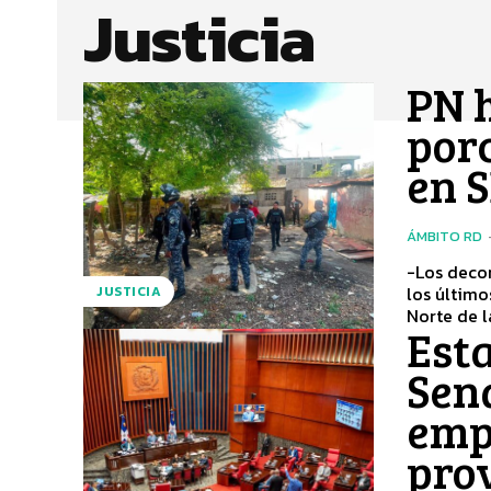
Justicia
PN 
porc
en 
ÁMBITO RD
-Los decom
los últimos cuatro meses Ámbi
JUSTICIA
Norte de la
Esta
Sen
emp
pro