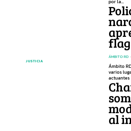
por la...
Poli
narc
apr
flag
ÁMBITO RD
JUSTICIA
Ámbito RD
varios lug
actuantes 
Char
som
mod
al i