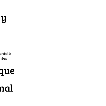
 y
anteló
entes
 que
nal