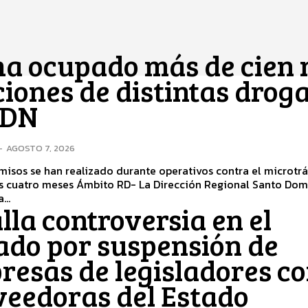
ha ocupado más de cien 
iones de distintas drog
SDN
-
AGOSTO 7, 2026
isos se han realizado durante operativos contra el microtrá
to RD- La Dirección Regional Santo Domingo
...
lla controversia en el
ado por suspensión de
resas de legisladores c
veedoras del Estado