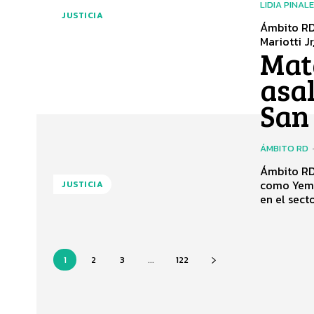
LIDIA PINAL
JUSTICIA
Ámbito RD-
Mariotti Jr
Mat
asal
San
ÁMBITO RD
Ámbito RD
como Yeme
JUSTICIA
en el sector
1
2
3
...
122