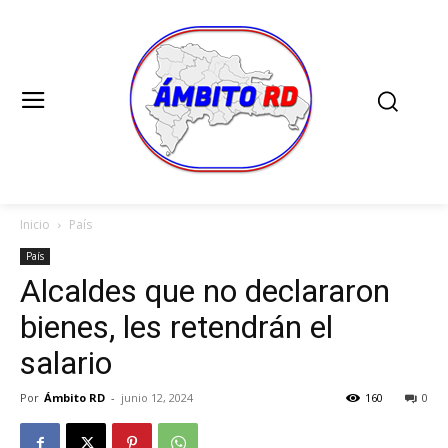
Inicio
País
País
Alcaldes que no declararon
bienes, les retendrán el
salario
Por
Ámbito RD
-
junio 12, 2024
160
0