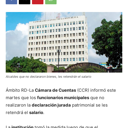
Alcaldes que no declararon bienes, les retendrán el salario
Ámbito RD-La
Cámara de Cuentas
(CCR) informó este
martes que los
funcionarios municipales
que no
realizaron la
declaración jurada
patrimonial se les
retendrá el
salario
.
La
institución
tomó la medida luego de que el