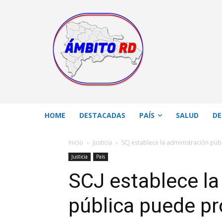
HOME
DESTACADAS
PAÍS
SALUD
DE
Inicio
Justicia
SCJ establece la administración pú
Justicia
País
SCJ establece la
pública puede p