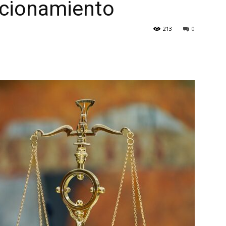
ncionamiento
213
0