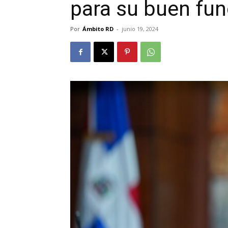
para su buen fu
Por
Ámbito RD
-
junio 19, 2024