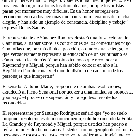
difícil y merece mucho respeto. Ustedes lo han hecho perfecto. Eso
nos llena de orgullo a todos los dominicanos, porque los artistas
pasan por momentos muy difíciles. Es un honor entregar este
reconocimiento a dos personas que han sabido llenarnos de mucha
alegría, y han sido un ejemplo de constancia, disciplina y trabajo”,
expresó De los Santos.
El representante de Sánchez Ramírez destacó una frase célebre de
Cantinflas, al hablar sobre las condiciones de los comediantes “dijo
Cantinflas que, por más títulos, posición, o dinero que se tenga, lo
que verdaderamente representa la educación de un ser humano es
cómo trata a los demás. Y nosotros tenemos que reconocer a
Raymond y a Miguel, porque han sabido colocar en alto a la
República Dominicana, y el mundo disfruta de cada uno de los
personajes que interpretan”.
El senador Antonio Marte, proponente de ambas resoluciones,
agradeció al Pleno Senatorial por acoger a unanimidad su propuesta,
y subrayó el proceso de superación y trabajo tesonero de los
reconocidos.
El representante por Santiago Rodríguez señaló que “yo no suelo
proponer resoluciones de reconocimiento, sólo he sometido la Fefita
La Grande y de Raymond y Miguel, porque ustedes han puesto a
reír a millones de dominicanos. Ustedes son un ejemplo de cómo las
personas de escasos recursos como yo, y pudieron salir adelante con