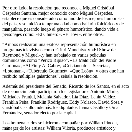
Por otro lado, la resolución que reconoce a Miguel Cristóbal
Céspedes Santana, mejor conocido como Miguel Céspedes,
establece que es considerado como uno de los mejores humoristas
del país, y se inició a temprana edad como bailarín folclórico y de
mangulina, pasando luego al género humorístico, dando vida a
personajes como: «El Chinero», «El Jow», entre otros.
“Ambos realizaron una exitosa representación humorística en
programas televisivos como «Titiri Mundaty» y «El Show de
Raymond y Miguel»,y han trabajado en varias películas
dominicanas como “Perico Ripiao”, «La Maldición del Padre
Cardona», «Al Fin y Al Cabo», «Cristiano de la Secreta»,
«Lotoman», «Tubérculo Gourmet», «Que León», y otras que han
recibido múltiples galardones”, señala la resolución.
Además del presidente del Senado, Ricardo de los Santos, en el acto
de reconocimiento participaron los legisladores Antonio Marte,
Milcíades Franjul, Melania Salvador, Lía Díaz, Lenin Valdez,
Franklin Peña, Franklin Rodríguez, Eddy Nolasco, David Sosa y
Cristóbal Castillo; además, los diputados Juana Castillo y Omar
Fernández, senador electo por la capital.
Los homenajeados se hicieron acompañar por William Pineda,
mánager de los artistas; William Viloria, productor artístico; y