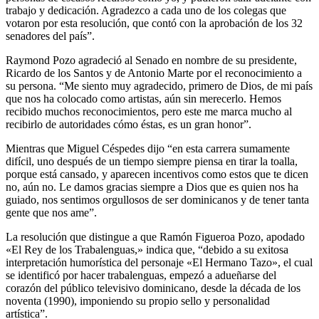
trabajo y dedicación. Agradezco a cada uno de los colegas que
votaron por esta resolución, que contó con la aprobación de los 32
senadores del país”.
Raymond Pozo agradeció al Senado en nombre de su presidente,
Ricardo de los Santos y de Antonio Marte por el reconocimiento a
su persona. “Me siento muy agradecido, primero de Dios, de mi país
que nos ha colocado como artistas, aún sin merecerlo. Hemos
recibido muchos reconocimientos, pero este me marca mucho al
recibirlo de autoridades cómo éstas, es un gran honor”.
Mientras que Miguel Céspedes dijo “en esta carrera sumamente
difícil, uno después de un tiempo siempre piensa en tirar la toalla,
porque está cansado, y aparecen incentivos como estos que te dicen
no, aún no. Le damos gracias siempre a Dios que es quien nos ha
guiado, nos sentimos orgullosos de ser dominicanos y de tener tanta
gente que nos ame”.
La resolución que distingue a que Ramón Figueroa Pozo, apodado
«El Rey de los Trabalenguas,» indica que, “debido a su exitosa
interpretación humorística del personaje «El Hermano Tazo», el cual
se identificó por hacer trabalenguas, empezó a adueñarse del
corazón del público televisivo dominicano, desde la década de los
noventa (1990), imponiendo su propio sello y personalidad
artística”.