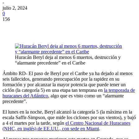
-
julio 2, 2024
0
156
Huracán Beryl deja al menos 6 muertos, destrucción y
“alarmante precedente” en el Caribe
Ámbito RD- El paso de Beryl por el Caribe ya ha dejado al menos
seis fallecidos, generando preocupación por la rapidez en su
formación y por alcanzar la mayor potencia que puede tener un
ciclón (la categoría 5) en una etapa tan temprana en
la temporada de
huracanes del Atlántico
, algo que es visto como un “alarmante
precedente”.
El lunes en la noche, Beryl alcanzó la categoría 5 (la máxima en la
escala Saffir-Simpson, que mide los ciclones por sus vientos), y bajó
a 4 el martes por la tarde, según
el Centro Nacional de Huracanes
(NHC, en inglés) de EE.UU., con sede en Miami
.