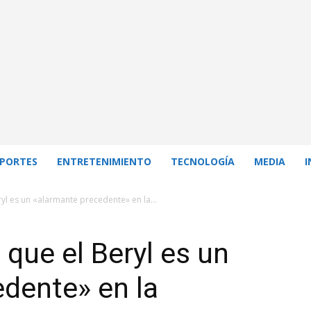
PORTES
ENTRETENIMIENTO
TECNOLOGÍA
MEDIA
I
yl es un «alarmante precedente» en la...
que el Beryl es un
dente» en la