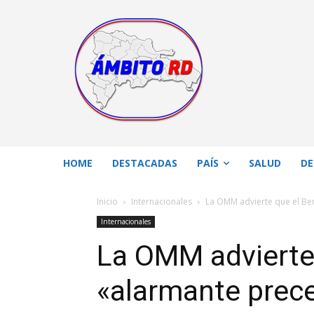
HOME
DESTACADAS
PAÍS
SALUD
DE
Inicio
Internacionales
La OMM advierte que el Ber
Internacionales
La OMM advierte 
«alarmante prece