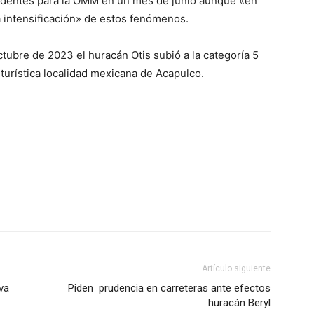
edentes para la OMM en un mes de junio aunque «en
a intensificación» de estos fenómenos.
tubre de 2023 el huracán Otis subió a la categoría 5
turística localidad mexicana de Acapulco.
Artículo siguiente
va
Piden prudencia en carreteras ante efectos
huracán Beryl