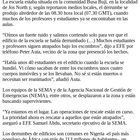
La escuela estaba situada en la comunidad Busa Buji, en la localidad
de Jos North y, según reportaron medios locales, el derrumbe se
produjo alrededor de las 08.30 hora local (07.30 GMT), cuando
muchos de los profesores y estudiantes ya se encontraban en las
aulas.
“Oímos un fuerte ruido y salimos corriendo solo para ver que el
edificio de la escuela se había derrumbado (…) Muchos estudiantes
y profesores siguen atrapados bajo los escombros”, dijo a EFE por
teléfono Peter Auta, vecino de la zona que presenció los hechos.
“Había unos 40 estudiantes en el edificio cuando la escuela se
hundió. Vi cómo sacaban de entre los escombros unos cuatro
cuerpos inmóviles y se los llevaban. No sé si están muertos o
necesitan ser reanimados”, añadió Auta.
Los equipos de la SEMA y de la Agencia Nacional de Gestión de
Emergencias (NEMA), entre otros, se desplazaron a la zona y están
buscando supervivientes.
“Ya estamos en el lugar. Las operaciones de rescate están en curso.
La prioridad ahora es rescatar a aquellos que están atrapados”,
aseguró a EFE Samuel Abdu, secretario ejecutivo de la SEMA.
Los derrumbes de edificios son comunes en Nigeria -el país más
populoso de África con más de 213 millones de habitantes-, un