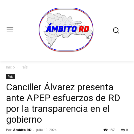
Inicio
País
País
Canciller Álvarez presenta
ante APEP esfuerzos de RD
por la transparencia en el
gobierno
Por
Ámbito RD
-
julio 19, 2024
137
0