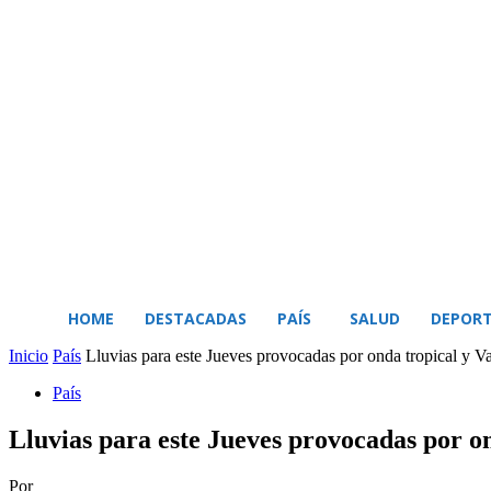
BUSCAR
MI CUENTA
HOME
DESTACADAS
PAÍS
SALUD
DEPORT
Inicio
País
Lluvias para este Jueves provocadas por onda tropical y Va
País
Lluvias para este Jueves provocadas por o
Por