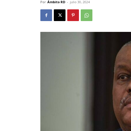
Por
Ámbito RD
-
julio 30, 2024