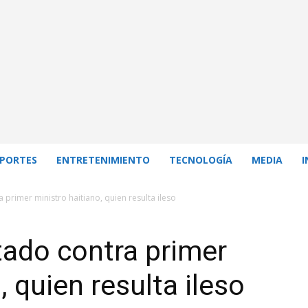
PORTES
ENTRETENIMIENTO
TECNOLOGÍA
MEDIA
I
primer ministro haitiano, quien resulta ileso
tado contra primer
, quien resulta ileso